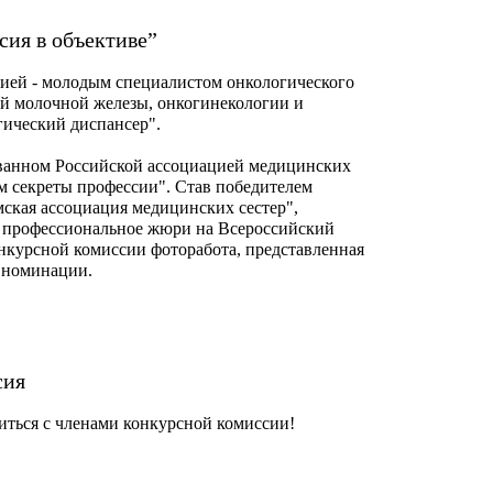
сия в объективе”
сией - молодым специалистом онкологического
ей молочной железы, онкогинекологии и
ический диспансер".
ванном Российской ассоциацией медицинских
м секреты профессии". Став победителем
ская ассоциация медицинских сестер",
ь профессиональное жюри на Всероссийский
нкурсной комиссии фоторабота, представленная
й номинации.
сия
иться с членами конкурсной комиссии!