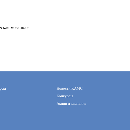
еская мозаика»
рсы
Новости КАМС
Конкурсы
Акции и кампания