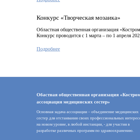
Конкурс «Творческая мозаика»
Областная общественная организация «Костром
Конкурс проводится с 1 марта – по 1 апреля 20
Подробнее
Обастная общественная организация «Костро
ассоциация медицинских сестер»
Основная задача ассоциации – объединение медицинских
сестер для отстаивания своих профессиональных интерес
на новом уровне, в любой инстанции, - для участия в
разработке различных программ по здравоохранению.