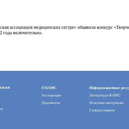
ская ассоциация медицинских сестре» объявила конкурс «Творч
22 года включительно.
мская
О КАМС
Информационные ресу
Ассоциация
Литература КАМС
Документы
Полезные материалы
ов
Галерея памяти