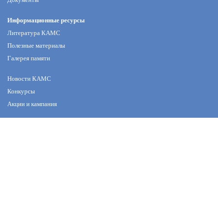
Информационные ресурсы
Литература КАМС
Полезные материалы
Галерея памяти
Новости КАМС
Конкурсы
Акции и кампания
Структура
Секции
Проекты
Профессиональные стандарты
Непрерывное образование
Анонсы мероприятий
Членство