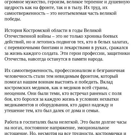
огромное мужество, героизм, великое терпение и душевную
щедрость как на фронте, так и в тылу. Их труд, их
самоотверженность – это неотъемлемая часть великой
победы.
История Костромской области в годы Великой
Отечественной войны – это не только хроника боевых
действий, но и летопись подвигов тех, кто в белых халатах,
с перевязочными бинтами и лекарствами в руках, сражался
за жизнь каждого солдата. Эти герои профессии, защитники
Отечества, навсегда останутся в памяти народа.
Их самоотверженность, профессионализм и безграничная
человечность стали тем невидимым фронтом, который
помогал нашим воинам выстоять и победить. Вклад
костромских медиков, как и медиков всей страны,
неоценим. Они были теми, кто встречал раненых с поля
боя, кто боролся за каждую жизнь в условиях нехватки
медикаментов и оборудования, кто дарил надежду и
утешение тем, кто был далек от дома и семьи.
Работа в госпиталях была нелегкой. Это были долгие часы
на ногах, постоянное напряжение, эмоциональное
истощение. Но, несмотря на все трудности, костромички и