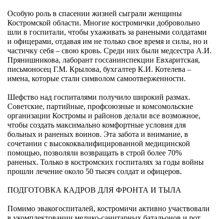
Особую роль в спасении жизней сыграли женщины
Костромской области. Многие костромички добровольно
шли в госпитали, чтобы ухаживать за ранеными солдатами
и офицерами, отдавая им не только свое время и силы, но и
частичку себя – свою кровь. Среди них были медсестра А.И.
Прянишникова, лаборант госсанинспекции Евхаритская,
письмоносец Г.М. Крылова, бухгалтер К.И. Котелева –
имена, которые стали символом самоотверженности.
Шефство над госпиталями получило широкий размах.
Советские, партийные, профсоюзные и комсомольские
организации Костромы и районов делали все возможное,
чтобы создать максимально комфортные условия для
больных и раненых воинов. Эта забота и внимание, в
сочетании с высококвалифицированной медицинской
помощью, позволяли возвращать в строй более 70%
раненых. Только в костромских госпиталях за годы войны
прошли лечение около 50 тысяч солдат и офицеров.
ПОДГОТОВКА КАДРОВ ДЛЯ ФРОНТА И ТЫЛА
Помимо эвакогоспиталей, костромичи активно участвовали
в укомплектовании медико-санитарных батальонов и рот