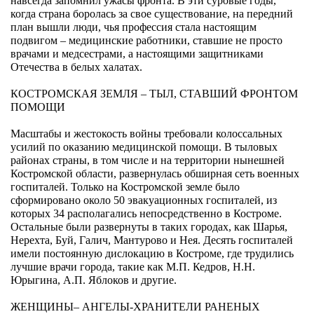
навсегда запомнил ужасы фронта. В эти суровые годы,
когда страна боролась за свое существование, на передний
план вышли люди, чья профессия стала настоящим
подвигом – медицинские работники, ставшие не просто
врачами и медсестрами, а настоящими защитниками
Отечества в белых халатах.
КОСТРОМСКАЯ ЗЕМЛЯ – ТЫЛ, СТАВШИЙ ФРОНТОМ
ПОМОЩИ
Масштабы и жестокость войны требовали колоссальных
усилий по оказанию медицинской помощи. В тыловых
районах страны, в том числе и на территории нынешней
Костромской области, развернулась обширная сеть военных
госпиталей. Только на Костромской земле было
сформировано около 50 эвакуационных госпиталей, из
которых 34 располагались непосредственно в Костроме.
Остальные были развернуты в таких городах, как Шарья,
Нерехта, Буй, Галич, Мантурово и Нея. Десять госпиталей
имели постоянную дислокацию в Костроме, где трудились
лучшие врачи города, такие как М.П. Кедров, Н.Н.
Юрыгина, А.П. Яблоков и другие.
ЖЕНЩИНЫ– АНГЕЛЫ-ХРАНИТЕЛИ РАНЕНЫХ